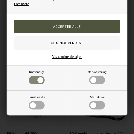
Kaninskind i naturfarve
Læs mere
Ca. 300 g.
Snor ca. 30 cm
Varenummer:
BG-BALL-L
Vis cookie detaljer
Andre kunder købte også...
Nødvendige
Markedsføring
Funktionelle
Statistiske
BG Kaninbold, 500 gr.
BG Kaninbold med kastesnor, 125