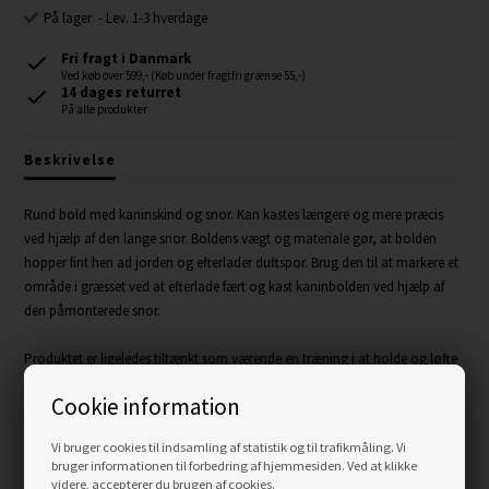
På lager
-
Lev. 1-3 hverdage
Fri fragt i Danmark
Ved køb over 599,- (Køb under fragtfri grænse 55,-)
14 dages returret
På alle produkter
Beskrivelse
Rund bold med kaninskind og snor. Kan kastes længere og mere præcis
ved hjælp af den lange snor. Boldens vægt og materiale gør, at bolden
hopper fint hen ad jorden og efterlader duftspor. Brug den til at markere et
område i græsset ved at efterlade fært og kast kaninbolden ved hjælp af
den påmonterede snor.
Produktet er ligeledes tiltænkt som værende en træning i at holde og løfte
hovedet korrekt. Hvis hunden ikke løfter hovedet vil den snuble over
Cookie information
snoren.
Vi bruger cookies til indsamling af statistik og til trafikmåling. Vi
Specifikationer
bruger informationen til forbedring af hjemmesiden. Ved at klikke
videre, accepterer du brugen af cookies.