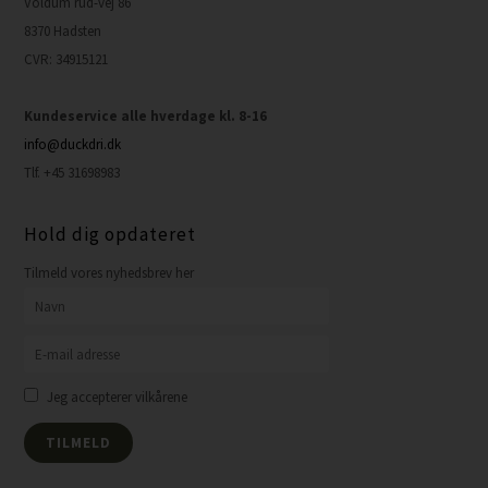
Voldum rud-vej 86
8370 Hadsten
CVR: 34915121
Kundeservice alle hverdage kl. 8-16
info@duckdri.dk
Tlf. +45 31698983
Hold dig opdateret
Tilmeld vores nyhedsbrev her
Jeg accepterer vilkårene