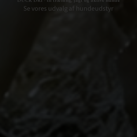
DUCK DRI - til træning, jagt og aktive hunde
Se vores udvalg af hundeudstyr