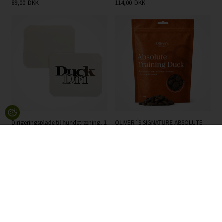
89,00
DKK
114,00
DKK
Dirigeringsplade til hundetræning, 1
OLIVER´S SIGNATURE ABSOLUTE
stk. pr. ordre
TRAINING DUCK 150G
0,00
45,00
DKK