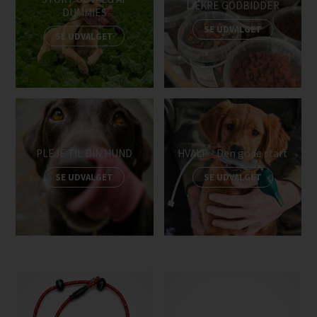
LÆKRE GODBIDDER
DUMMIES
SE UDVALGET
SE UDVALGET
PLEJE TIL DIN HUND
HVALP - Den gode start
SE UDVALGET
SE UDVALGET