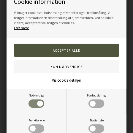
Cookie information
cm
58x75 cm
249,00
DKK
249,00
DKK
Vi bruger cookies til indsamling af statistik og til trafikmåling. Vi
bruger informationen til forbedring af hjemmesiden. Ved at klikke
LÆG I KURV
LÆG I KURV
videre, accepterer du brugen af cookies.
Læs mere
Vis cookie detaljer
Vaskepose, undgå hår i
Nødvendige
Markedsføring
vaskemaskinen, small, grøn 41x54
cm
199,00
DKK
Funktionelle
Statistiske
LÆG I KURV