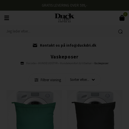
GRATIS LEVERING OVER 599,-
0
Kontakt os på info@duckdri.dk
Vaskeposer
Forside
»
HUNDEUDSTYR
»
Hundekomfort & tilbehør
»
Vaskeposer
Filtrer visning