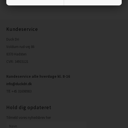
Kundeservice
Duck Dri
Voldum rud-vej 86
8370 Hadsten
CVR: 34915121
Kundeservice alle hverdage kl. 8-16
info@duckdri.dk
Tlf. +45 31698983
Hold dig opdateret
Tilmeld vores nyhedsbrev her