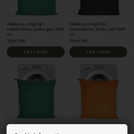
Vaskepose, undgå hår i
Vaskepose, undgå hår i
vaskemaskinen, jumbo, grøn 75x80
vaskemaskinen, jumbo, sort 75x80
cm
cm
319,00
DKK
319,00
DKK
LÆG I KURV
LÆG I KURV
Vaskepose, undgå hår i
Vaskepose, undgå hår i
vaskemaskinen, large, grøn 58x75
vaskemaskinen, large, orange