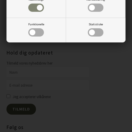
CVR: 34915121
Kundeservice alle hverdage kl. 8-16
Funktionelle
Statistiske
info@duckdri.dk
Tlf. +45 31698983
Hold dig opdateret
Tilmeld vores nyhedsbrev her
Jeg accepterer vilkårene
Følg os