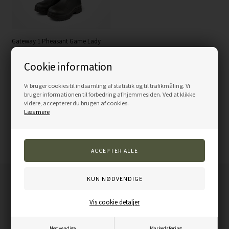
Gateway 1 Pheasant Game Lady
17" 4 mm, gummistøvle, 1047 dark
brown, dame
Cookie information
1.399,00
DKK
Vi bruger cookies til indsamling af statistik og til trafikmåling. Vi
bruger informationen til forbedring af hjemmesiden. Ved at klikke
videre, accepterer du brugen af cookies.
LÆG I KURV
Læs mere
Kundeservice
Duck Dri
Vis cookie detaljer
Voldum rud-vej 86
8370 Hadsten
Nødvendige
Markedsføring