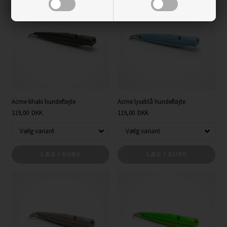
Acme khaki hundefløjte
Acme lyseblå hundefløjte
119,00
DKK
119,00
DKK
LÆG I KURV
LÆG I KURV