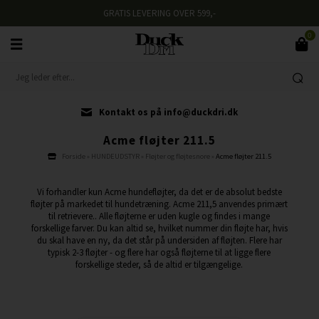
GRATIS LEVERING OVER 599,-
0
Kontakt os på info@duckdri.dk
Acme fløjter 211.5
Forside
»
HUNDEUDSTYR
»
Fløjter og fløjtesnore
»
Acme fløjter 211.5
Vi forhandler kun Acme hundefløjter, da det er de absolut bedste
fløjter på markedet til hundetræning. Acme 211,5 anvendes primært
til retrievere.. Alle fløjterne er uden kugle og findes i mange
forskellige farver. Du kan altid se, hvilket nummer din fløjte har, hvis
du skal have en ny, da det står på undersiden af fløjten. Flere har
typisk 2-3 fløjter - og flere har også fløjterne til at ligge flere
forskellige steder, så de altid er tilgængelige.