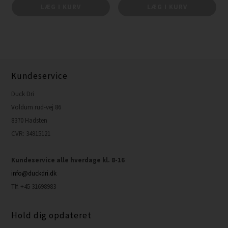
LÆG I KURV
LÆG I KURV
Kundeservice
Duck Dri
Voldum rud-vej 86
8370 Hadsten
CVR: 34915121
Kundeservice alle hverdage kl. 8-16
info@duckdri.dk
Tlf. +45 31698983
Hold dig opdateret