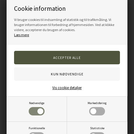
Cookie information
LÆG I KURV
LÆG I KURV
Vi bruger cookies til indsamling af statistik og til trafikmåling. Vi
bruger informationen til forbedring af hjemmesiden. Ved at klikke
videre, accepterer du brugen af cookies.
Læs mere
Acme glow in the dark hundefløjte
Acme honeysuckle hundefløjte
Vis cookie detaljer
170,00
DKK
119,00
DKK
Nødvendige
Markedsføring
LÆG I KURV
LÆG I KURV
Funktionelle
Statistiske