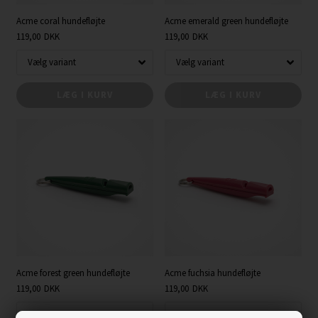
Acme coral hundefløjte
Acme emerald green hundefløjte
119,00
DKK
119,00
DKK
LÆG I KURV
LÆG I KURV
Acme forest green hundefløjte
Acme fuchsia hundefløjte
119,00
DKK
119,00
DKK