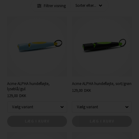
Filtrer visning
Acme ALPHA hundefløjte,
Acme ALPHA hundefløjte, sort/grøn
lyseblå/gul
129,00
DKK
129,00
DKK
LÆG I KURV
LÆG I KURV