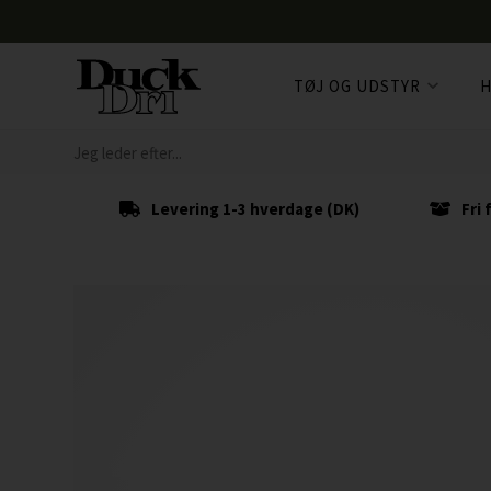
TØJ OG UDSTYR
H
Levering 1-3 hverdage (DK)
Fri 