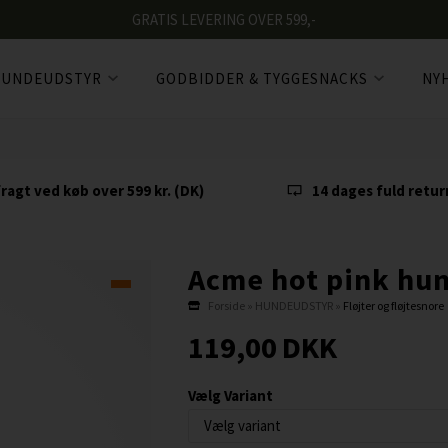
GRATIS LEVERING OVER 599,-
UNDEUDSTYR
GODBIDDER & TYGGESNACKS
NY
fragt ved køb over 599 kr. (DK)
14 dages fuld retur
Acme hot pink hun
Forside
»
HUNDEUDSTYR
»
Fløjter og fløjtesnore
119,00
DKK
Vælg Variant