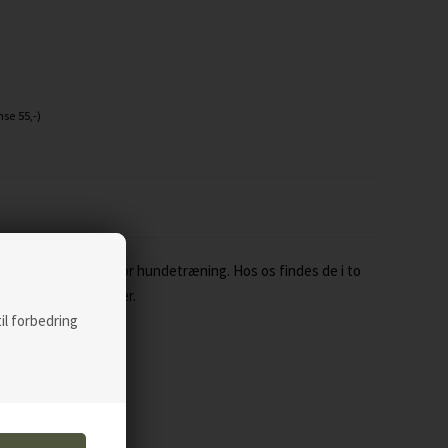
se 55,-)
på markedet inden for hundetræning. Hos os findes de i to
 under specifikationer.
til forbedring