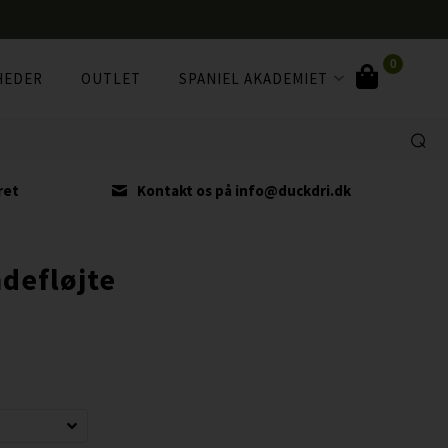
0
HEDER
OUTLET
SPANIEL AKADEMIET
ret
Kontakt os på info@duckdri.dk
defløjte