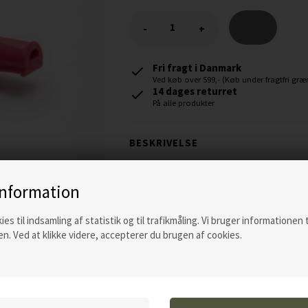
-
+
Fri fragt i Danmark
Ved køb over 599,- (Køb under fragtfri græn
14 dages returret
På alle produkter
BESKRIVELSE
Acme fløjter er de mest populære fløjter 
information
forskellige toner (210.5 og 211.5). Se mere
ies til indsamling af statistik og til trafikmåling. Vi bruger informationen 
n. Ved at klikke videre, accepterer du brugen af cookies.
Specifikationer, 210.5:
Ultra-høj pitch
Uden kugle
Giver en solid højfrekvens tone