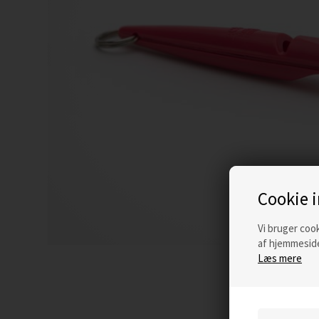
Cookie 
Vi bruger cook
af hjemmeside
Læs mere