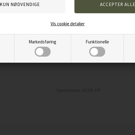
Anvendes til Spaniels
Specifikationer, 211.5:
Vis cookie detaljer
Standard-høj pitch
Markedsføring
Funktionelle
Uden kugle
Giver en solid tone
Anvendes til Retrievers
Varenummer:
ACME-HP