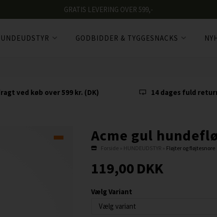
GRATIS LEVERING OVER 599,-
UNDEUDSTYR
GODBIDDER & TYGGESNACKS
NY
fragt ved køb over 599 kr. (DK)
14 dages fuld retur
Acme gul hundeflø
Forside
»
HUNDEUDSTYR
»
Fløjter og fløjtesnore
119,00
DKK
Vælg Variant