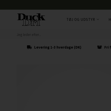
TØJ OG UDSTYR
H
Levering 1-3 hverdage (DK)
Fri 