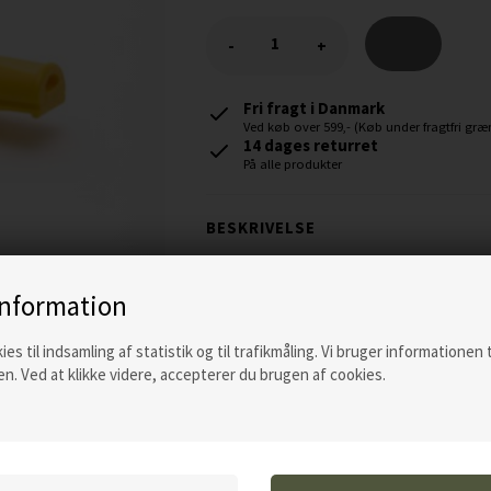
-
+
Fri fragt i Danmark
Ved køb over 599,- (Køb under fragtfri græn
14 dages returret
På alle produkter
BESKRIVELSE
Acme fløjter er de mest populære fløjter 
information
forskellige toner (210.5 og 211.5). Se mere
ies til indsamling af statistik og til trafikmåling. Vi bruger informationen 
n. Ved at klikke videre, accepterer du brugen af cookies.
Specifikationer, 210.5:
Ultra-høj pitch
Uden kugle
Giver en solid højfrekvens tone