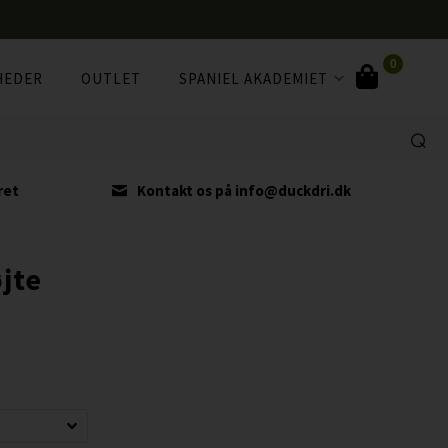
0
HEDER
OUTLET
SPANIEL AKADEMIET
ret
Kontakt os på info@duckdri.dk
jte