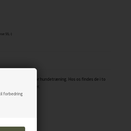
se 55,-)
på markedet inden for hundetræning. Hos os findes de i to
 under specifikationer.
til forbedring