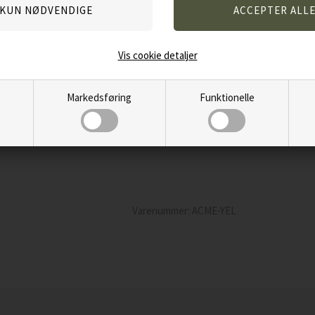
Anvendes til Spaniels
Specifikationer, 211.5:
Vis cookie detaljer
Standard-høj pitch
Markedsføring
Funktionelle
Uden kugle
Giver en solid tone
Anvendes til Retrievers
Varenummer:
ACME-YEL