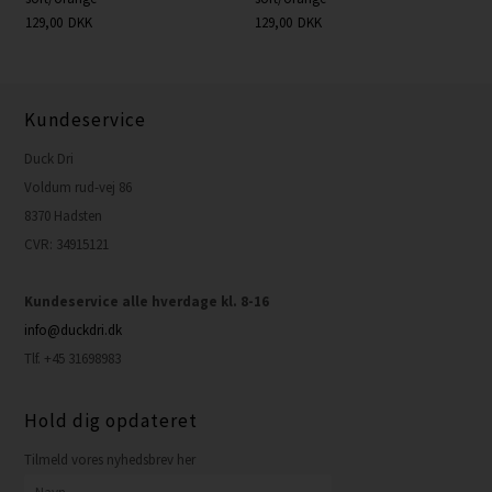
129,00
DKK
129,00
DKK
Kundeservice
Duck Dri
Voldum rud-vej 86
8370 Hadsten
CVR: 34915121
Kundeservice alle hverdage kl. 8-16
info@duckdri.dk
Tlf. +45 31698983
Hold dig opdateret
Tilmeld vores nyhedsbrev her