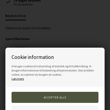
14 dages returret
På alle produkter
Beskrivelse
Fløjtesnoren passer til Acme fløjter.
Specifikationer
Orange
3 mm.
Cookie information
Vi bruger cookies til indsamling af statistik og til trafikmåling. Vi
bruger informationen til forbedring af hjemmesiden. Ved at klikke
videre, accepterer du brugen af cookies.
Varenummer:
LY01-ORG
Læs mere
Andre kunder købte også...