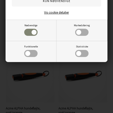
Vis cookie detaljer
Nødvendige
Markedsføring
Acme orange hundefløjte
Fløjtesnor til hundefløjte, sort
Funktionelle
Statistiske
119,00
DKK
39,00
DKK
Acme ALPHA hundefløjte,
Acme ALPHA hundefløjte,
sort/orange
sort/orange