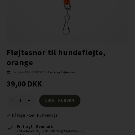
Fløjtesnor til hundefløjte,
orange
Forside
»
HUNDEUDSTYR
»
Fløjter og fløjtesnore
39,00
DKK
-
+
På lager
-
Lev. 1-3 hverdage
Fri fragt i Danmark
Ved køb over 599,- (Køb under fragtfri grænse 55,-)