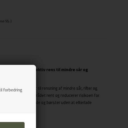
se 55,-)
lorhexidinsæbe.
Effektiv rens til mindre sår og
ke, der er velegnet til rensning af mindre sår, rifter og
til forbedring
per med at holde området rent og reducerer risikoen for
g af udstyr som spande og børster uden at efterlade