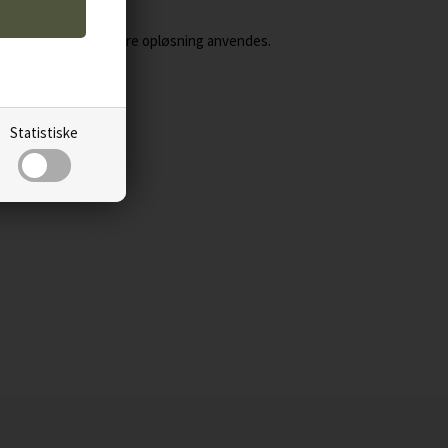
 vand.
ra rens kan en stærkere opløsning anvendes.
betain,
Statistiske
 tea tree olie,