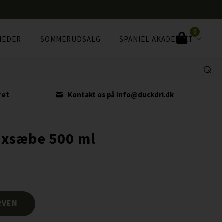
0
HEDER
SOMMERUDSALG
SPANIEL AKADEMIET
ret
Kontakt os på info@duckdri.dk
exsæbe 500 ml