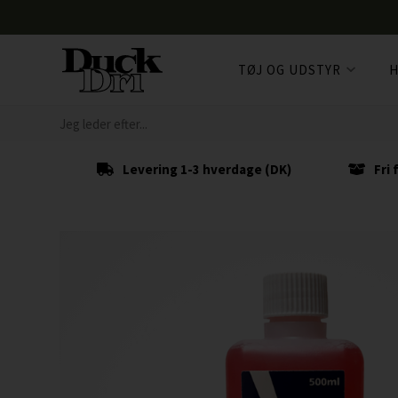
TØJ OG UDSTYR
H
Levering 1-3 hverdage (DK)
Fri 