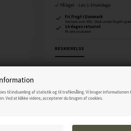
På lager
-
Lev. 1-3 hverdage
Fri fragt i Danmark
Ved køb over 599,- (Køb under fragtfri græn
14 dages returret
På alle produkter
BESKRIVELSE
Ultra Scrub klorhexsæbe er en 4 % k
information
hudafskrabninger
Ultra Scrub er en hurtigtvirkende rensevæs
ies til indsamling af statistik og til trafikmåling. Vi bruger informationen 
hudafskrabninger hos dyr. Produktet hjæl
n. Ved at klikke videre, accepterer du brugen af cookies.
bakterier. Kan også anvendes til rengørin
uønskede rester.
Anvendelse: