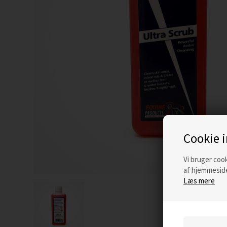
Cookie 
Vi bruger cook
af hjemmeside
Læs mere