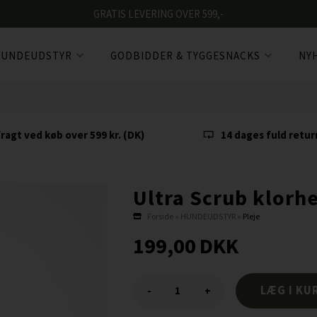
GRATIS LEVERING OVER 599,-
UNDEUDSTYR
GODBIDDER & TYGGESNACKS
NY
fragt ved køb over 599 kr. (DK)
14 dages fuld retur
Ultra Scrub klorh
Forside
»
HUNDEUDSTYR
»
Pleje
199,00
DKK
-
+