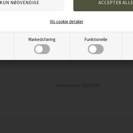
Fortynd 1 del Ultra Scrub med 40 dele
Ved kraftigere snavs eller behov for ekst
Vis cookie detaljer
Indhold:
Vand, denatureret alkohol, alkyl dimethyl 
Markedsføring
Funktionelle
cetrimoniumbromid, klorhexidin diglukonat,
hydroxymethyl cellulose, farvestof.
Varenummer:
100101041