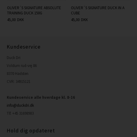
OLIVER´S SIGNATURE ABSOLUTE
OLIVER´S SIGNATURE DUCK IN A
TRAINING DUCK 150G
CUBE
45,00
DKK
45,00
DKK
Kundeservice
Duck Dri
Voldum rud-vej 86
8370 Hadsten
CVR: 34915121
Kundeservice alle hverdage kl. 8-16
info@duckdri.dk
Tlf. +45 31698983
Hold dig opdateret