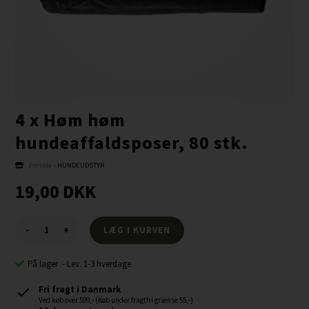
4 x Høm høm
hundeaffaldsposer, 80 stk.
Forside
»
HUNDEUDSTYR
19,00
DKK
-
+
På lager
-
Lev. 1-3 hverdage
Fri fragt i Danmark
Ved køb over 599,- (Køb under fragtfri grænse 55,-)