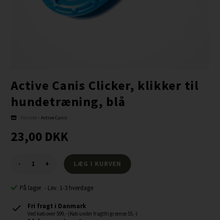
Active Canis Clicker, klikker til
hundetræning, blå
Forside
»
Active Canis
23,00
DKK
-
+
På lager
-
Lev. 1-3 hverdage
Fri fragt i Danmark
Ved køb over 599,- (Køb under fragtfri grænse 55,-)