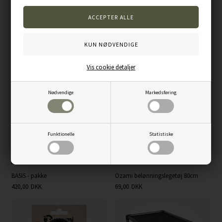
Varenummer:
47050-BLU
Andre kunder købte også...
Vis cookie detaljer
Nødvendige
Markedsføring
Funktionelle
Statistiske
BASIS - pakke
Ozami belønningslegetøj 80cm
420,00
DKK
69,00
DKK