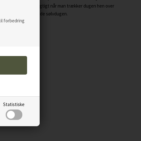
ne skal man være forsigtigt når man trækker dugen hen over
r mm. Hunden må ikke bide sølvdugen.
til forbedring
Statistiske