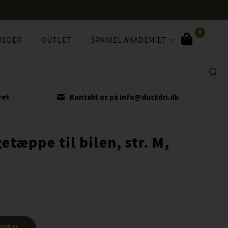
0
HEDER
OUTLET
SPANIEL AKADEMIET
ret
Kontakt os på info@duckdri.dk
etæppe til bilen, str. M,