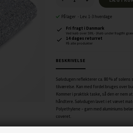
-
+
På lager
-
Lev. 1-3 hverdage
Fri fragt i Danmark
Ved køb over 599,- (Køb under fragtfri græn
14 dages returret
På alle produkter
BESKRIVELSE
Sølvdugen reflekterer ca. 80 % af solens 
tilværelse. Kan med fordel bruges over buret
Kommer i praktisk taske, så den er nem at
håndtere. Sølvdugen lavet i et vævet mat
Polyethylene – garn med aluminiums belægn
coveret.
Husk: På trods af at dugen afspejler solens