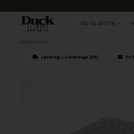
TØJ OG UDSTYR
H
Levering 1-3 hverdage (DK)
Fri 