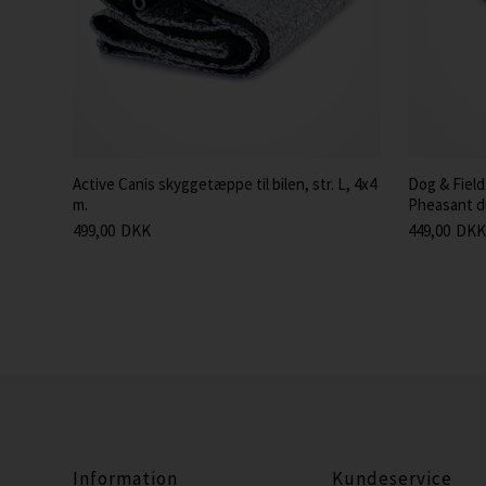
Active Canis skyggetæppe til bilen, str. L, 4x4
Dog & Field
m.
Pheasant du
499,00
DKK
449,00
DKK
Information
Kundeservice