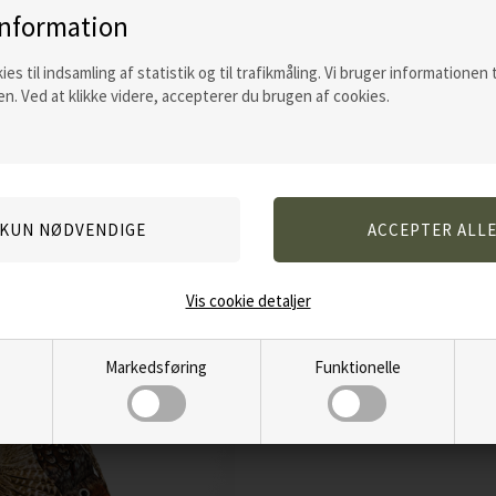
information
opsyn i bilen på en varm dag. Pga kanter
f.eks. bilen eller lign. for at undgå ridse
ies til indsamling af statistik og til trafikmåling. Vi bruger informationen 
n. Ved at klikke videre, accepterer du brugen af cookies.
Varenummer:
11682
Andre kunder købte også...
Vis cookie detaljer
Markedsføring
Funktionelle