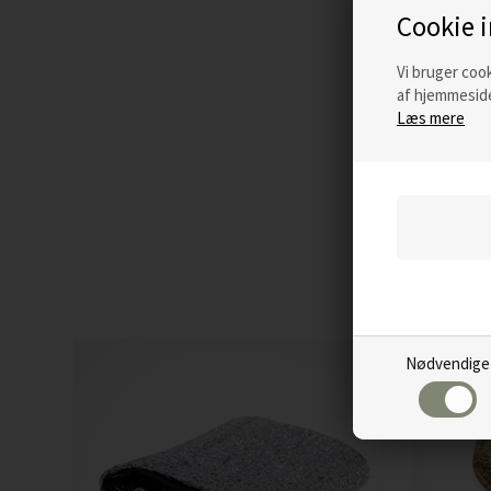
Cookie 
Vi bruger cook
af hjemmeside
Læs mere
Nødvendige