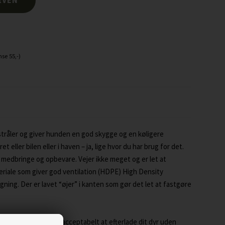
se 55,-)
stråler og giver hunden en god skygge og en køligere
 eller bilen eller i haven – ja, lige hvor du har brug for det.
 medbringe og opbevare. Vejer ikke meget og er let at
eriale som giver god ventilation (HDPE) High Density
ing. Der er lavet “øjer” i kanten som gør det let at fastgøre
 stråler er det ikke acceptabelt at efterlade dit dyr uden