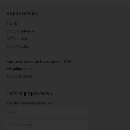
Kundeservice
Duck Dri
Voldum rud-vej 86
8370 Hadsten
CVR: 34915121
Kundeservice alle hverdage kl. 8-16
info@duckdri.dk
Tlf. +45 31698983
Hold dig opdateret
Tilmeld vores nyhedsbrev her