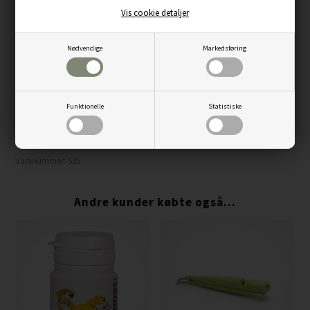
Vis cookie detaljer
Specifikationer transmitter
110 x 52 x 29 mm
Nødvendige
Markedsføring
Vægt: 61 g (uden batteri)
Batteri: CR2 3V
Batteriets levetid: Op til 12 måneder
Funktionelle
Statistiske
Varenummer:
525
Andre kunder købte også...