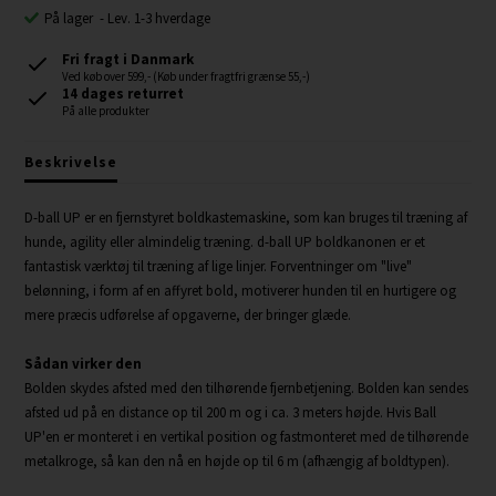
På lager
-
Lev. 1-3 hverdage
Fri fragt i Danmark
Ved køb over 599,- (Køb under fragtfri grænse 55,-)
14 dages returret
På alle produkter
Beskrivelse
D-ball UP er en fjernstyret boldkastemaskine, som kan bruges til træning af
hunde, agility eller almindelig træning. d-ball UP boldkanonen er et
fantastisk værktøj til træning af lige linjer. Forventninger om "live"
belønning, i form af en affyret bold, motiverer hunden til en hurtigere og
mere præcis udførelse af opgaverne, der bringer glæde.
Sådan virker den
Bolden skydes afsted med den tilhørende fjernbetjening. Bolden kan sendes
afsted ud på en distance op til 200 m og i ca. 3 meters højde. Hvis Ball
UP'en er monteret i en vertikal position og fastmonteret med de tilhørende
metalkroge, så kan den nå en højde op til 6 m (afhængig af boldtypen).