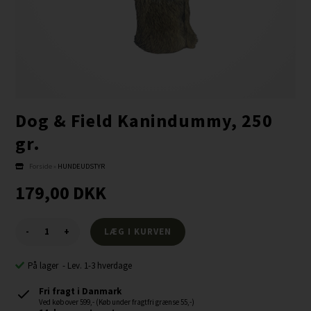
Dog & Field Kanindummy, 250
gr.
Forside
»
HUNDEUDSTYR
179,00
DKK
-
+
På lager
-
Lev. 1-3 hverdage
Fri fragt i Danmark
Ved køb over 599,- (Køb under fragtfri grænse 55,-)