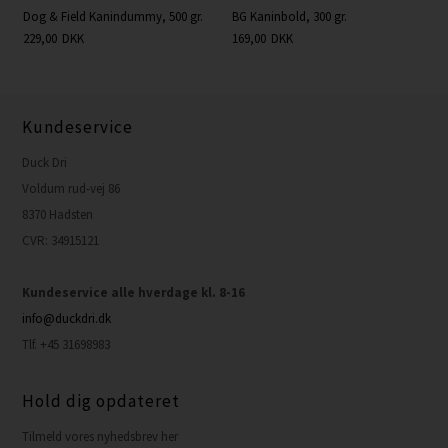
Dog & Field Kanindummy, 500 gr.
BG Kaninbold, 300 gr.
229,00
DKK
169,00
DKK
Kundeservice
Duck Dri
Voldum rud-vej 86
8370 Hadsten
CVR: 34915121
Kundeservice alle hverdage kl. 8-16
info@duckdri.dk
Tlf. +45 31698983
Hold dig opdateret
Tilmeld vores nyhedsbrev her