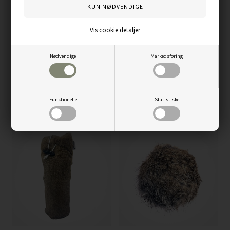
Vis cookie detaljer
Nødvendige
Markedsføring
BG Kaninbold med kastesnor, 125
Dirigeringsplade til hundetræning, 1
Funktionelle
Statistiske
g.
stk. pr. ordre
199,00
DKK
0,00