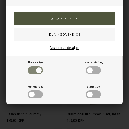
Varenummer:
HPP-ONLY
Andre kunder købte også...
Vis cookie detaljer
Nyhed
Nødvendige
Markedsføring
Funktionelle
Statistiske
Fasan skind til dummy
Duftmiddel til dummy 59 ml, fasan
199,00
DKK
129,00
DKK