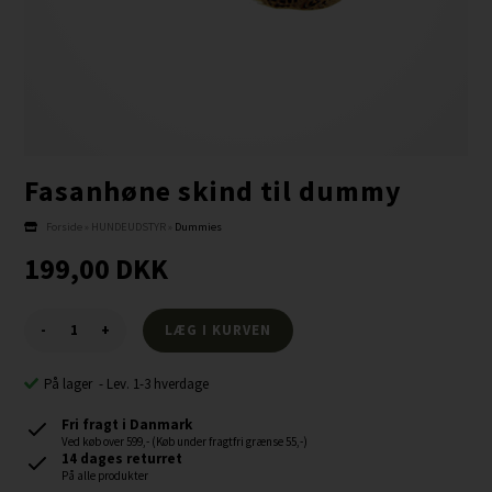
Fasanhøne skind til dummy
Forside
»
HUNDEUDSTYR
»
Dummies
199,00
DKK
-
+
På lager
-
Lev. 1-3 hverdage
Fri fragt i Danmark
Ved køb over 599,- (Køb under fragtfri grænse 55,-)
14 dages returret
På alle produkter