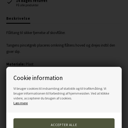
14 dages returret
På alle produkter
Beskrivelse
Flåttang til sikker fjernelse af skovflåter.
Tangens pincetgreb placeres omkring flåtens hoved og drejes indtil den
giver slip.
Materiale:
Plast
Størrelse:
9 cm
Cookie information
Farver:
Assorteret farver (du modtager enten en turkis, pink, sort eller
hvid)
Vi bruger cookies til indsamling af statistik og til trafikmåling. Vi
bruger informationen til forbedring af hjemmesiden. Ved at klikke
videre, accepterer du brugen af cookies.
Læs mere
Varenummer:
TX23820
Andre kunder købte også...