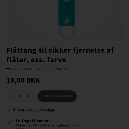
Flåttang til sikker fjernelse af
flåter, ass. farve
Forside
»
HUNDEUDSTYR
»
Pleje
»
Flåtfjerner
19,00
DKK
-
+
På lager
-
Lev. 1-3 hverdage
Fri fragt i Danmark
Ved køb over 599,- (Køb under fragtfri grænse 55,-)