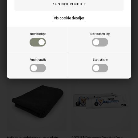
Vis cookie detaljer
Nødvendige
Markedsføring
Ozami belønningslegetøj 80cm
Ozami klikker med armbånd
Funktionelle
Statistiske
69,00
DKK
29,00
DKK
Vetbed hundetæppe, sort plain,
APTUS® Recovery Booster Dog,