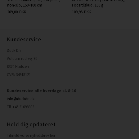
non-slip, 150×100 cm
Fodertilskud, 100 g
269,00
DKK
109,95
DKK
Kundeservice
Duck Dri
Voldum rud-vej 86
8370 Hadsten
CVR: 34915121
Kundeservice alle hverdage kl. 8-16
info@duckdri.dk
Tlf. +45 31698983
Hold dig opdateret
Tilmeld vores nyhedsbrev her