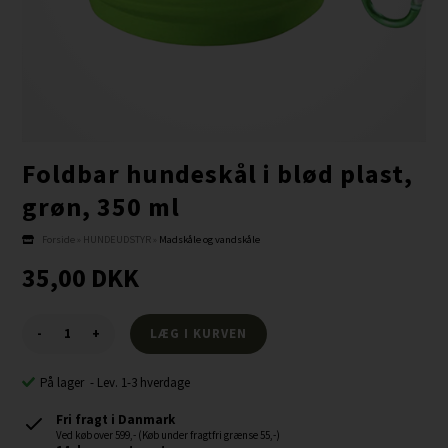
Foldbar hundeskål i blød plast,
grøn, 350 ml
Forside
»
HUNDEUDSTYR
»
Madskåle og vandskåle
35,00
DKK
-
+
På lager
-
Lev. 1-3 hverdage
Fri fragt i Danmark
Ved køb over 599,- (Køb under fragtfri grænse 55,-)