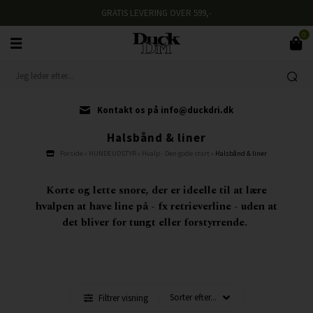
GRATIS LEVERING OVER 599,-
0
Kontakt os på info@duckdri.dk
Halsbånd & liner
Forside
»
HUNDEUDSTYR
»
Hvalp - Den gode start
»
Halsbånd & liner
Korte og lette snore, der er ideelle til at lære
hvalpen at have line på - fx retrieverline - uden at
det bliver for tungt eller forstyrrende.
Filtrer visning