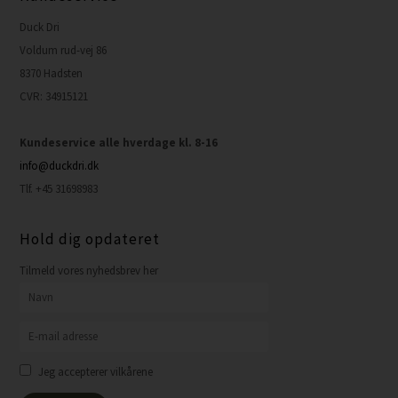
Duck Dri
Voldum rud-vej 86
8370 Hadsten
CVR: 34915121
Kundeservice alle hverdage kl. 8-16
info@duckdri.dk
Tlf. +45 31698983
Hold dig opdateret
Tilmeld vores nyhedsbrev her
Jeg accepterer vilkårene