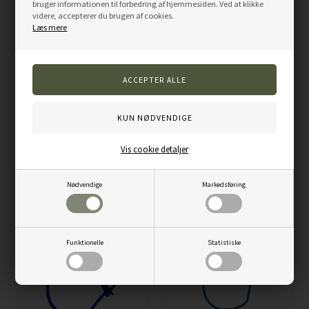
bruger informationen til forbedring af hjemmesiden. Ved at klikke
videre, accepterer du brugen af cookies.
Læs mere
Trixie hvalpehalsbånd, 17-25 cm/10
Trixie hvalpehalsbånd, 22-35 cm/10
mm, 6 stk.
mm, 6 stk.
Vis cookie detaljer
59,00
DKK
59,00
DKK
Nødvendige
Markedsføring
LÆG I KURV
LÆG I KURV
Funktionelle
Statistiske