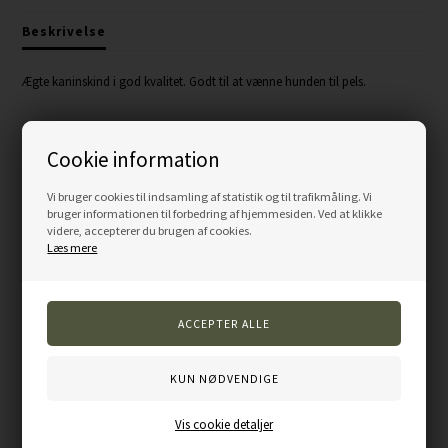
Beskrivelse
Ægte kaninskind i god kvalitet. Godt til at vænne hunden til pels.
Cookie information
Varenummer:
TR10-BLACK
Vi bruger cookies til indsamling af statistik og til trafikmåling. Vi
bruger informationen til forbedring af hjemmesiden. Ved at klikke
Andre kunder købte også...
videre, accepterer du brugen af cookies.
Læs mere
Vis cookie detaljer