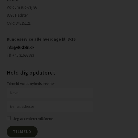
Voldum rud-vej 86
8370 Hadsten
CVR: 34915121
Kundeservice alle hverdage kl. 8-16
info@duckdri.dk
Tlf. +45 31698983
Hold dig opdateret
Tilmeld vores nyhedsbrev her
Jeg accepterer vilkårene