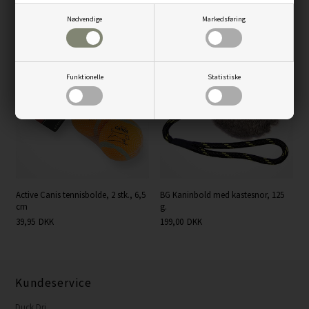
Kaninskind, grå
Kaninskind, tan
Nødvendige
Markedsføring
89,00
DKK
89,00
DKK
Funktionelle
Statistiske
Active Canis tennisbolde, 2 stk., 6,5
BG Kaninbold med kastesnor, 125
cm
g.
39,95
DKK
199,00
DKK
Kundeservice
Duck Dri