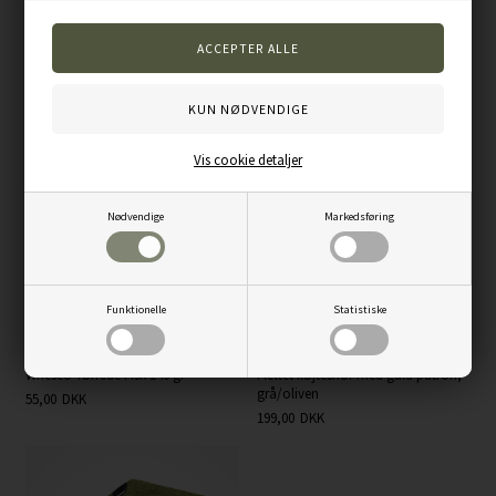
Varenummer:
100101048
Andre kunder købte også...
Vis cookie detaljer
Nødvendige
Markedsføring
Funktionelle
Statistiske
Whesco Tørrede Fisk 140 g.
Flettet fløjtesnor med guld patron,
grå/oliven
55,00
DKK
199,00
DKK