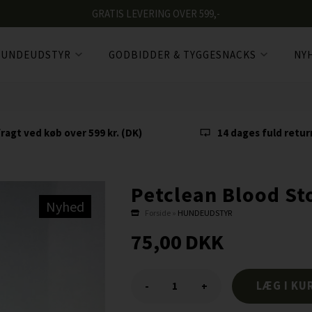
GRATIS LEVERING OVER 599,-
UNDEUDSTYR
GODBIDDER & TYGGESNACKS
NY
fragt ved køb over 599 kr. (DK)
14 dages fuld retur
Petclean Blood St
Nyhed
Forside
»
HUNDEUDSTYR
75,00
DKK
-
+