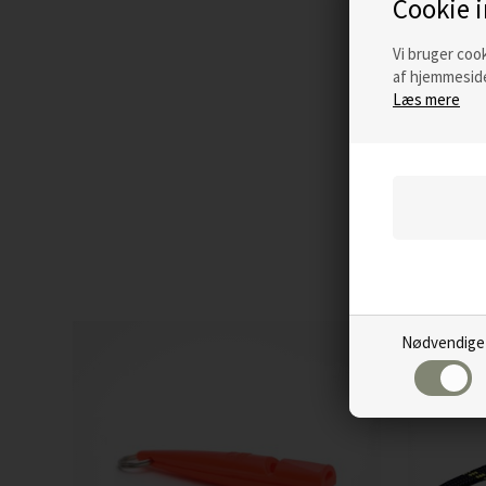
Cookie 
Vi bruger cook
af hjemmeside
Læs mere
Nødvendige