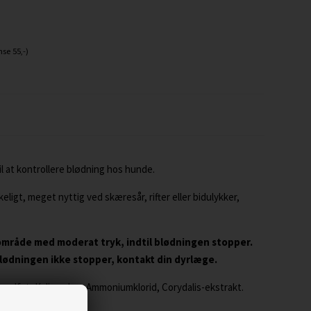
se 55,-)
l at kontrollere blødning hos hunde.
ligt, meget nyttig ved skæresår, rifter eller bidulykker,
område med moderat tryk, indtil blødningen stopper.
 blødningen ikke stopper, kontakt din dyrlæge.
ubsulfat, Kaliumalun, Ammoniumklorid, Corydalis-ekstrakt.
dgå direkte sollys.