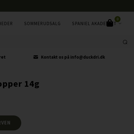
0
HEDER
SOMMERUDSALG
SPANIEL AKADEMIET
ret
Kontakt os på info@duckdri.dk
opper 14g