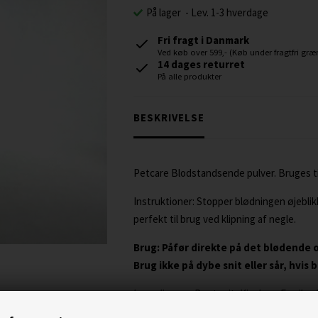
På lager
-
Lev. 1-3 hverdage
Fri fragt i Danmark
Ved køb over 599,- (Køb under fragtfri græn
14 dages returret
På alle produkter
BESKRIVELSE
Petcare Blodstandsende pulver. Bruges ti
Instruktioner: Stopper blødningen øjeblikke
perfekt til brug ved klipning af negle.
Brug: Påfør direkte på det blødende 
Brug ikke på dybe snit eller sår, hvis
Ingredienser: Bentonit, Kiselgur, Ferriks
Opbevaring: Opbevares på et tørt sted. Un