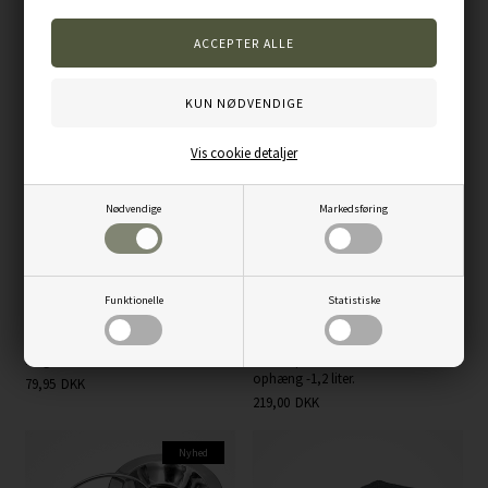
Varenummer:
QUAIL-RED
Andre kunder købte også...
Nyhed
Nyhed
Vis cookie detaljer
Nødvendige
Markedsføring
Funktionelle
Statistiske
Dog & field Kaninbold
Non - Spild Vandskål i Metal med
ophæng -1,2 liter.
79,95
DKK
219,00
DKK
Nyhed