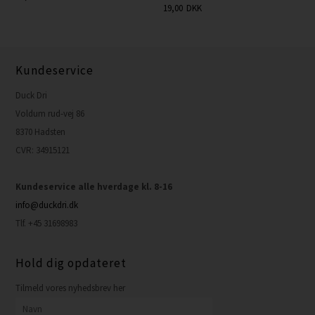
19,00
DKK
Kundeservice
Duck Dri
Voldum rud-vej 86
8370 Hadsten
CVR: 34915121
Kundeservice alle hverdage kl. 8-16
info@duckdri.dk
Tlf. +45 31698983
Hold dig opdateret
Tilmeld vores nyhedsbrev her