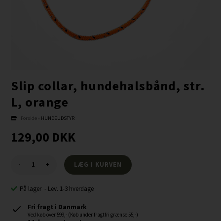
Slip collar, hundehalsbånd, str.
L, orange
Forside
»
HUNDEUDSTYR
129,00
DKK
-
+
På lager
-
Lev. 1-3 hverdage
Fri fragt i Danmark
Ved køb over 599,- (Køb under fragtfri grænse 55,-)