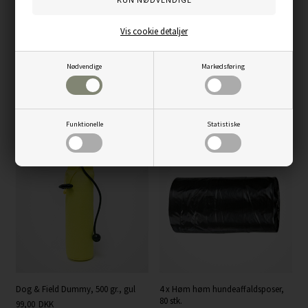
Vis cookie detaljer
Nødvendige
Markedsføring
Vetbed hundetæppe, antracite/grå
Non-stop dogwear Safe Collar
med retriever, non-slip, 150×100 cm
Orange Hundehalsbånd, str. 45
229,00
DKK
199,00
DKK
Funktionelle
Statistiske
Dog & Field Dummy, 500 gr., gul
4 x Høm høm hundeaffaldsposer,
80 stk.
99,00
DKK