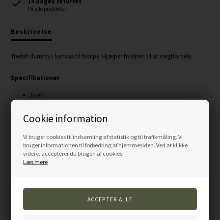
14 dages returret
På alle produkter
Beskrivelse
Tredelt dummy i kanvas til hvalpe. Hjælper hvalpen til at vægtfordele.
Specifikationer
Grøn
Ca. 250 g.
Cookie information
Vi bruger cookies til indsamling af statistik og til trafikmåling. Vi
bruger informationen til forbedring af hjemmesiden. Ved at klikke
Varenummer:
3PIECE-S
videre, accepterer du brugen af cookies.
Læs mere
Andre kunder købte også...