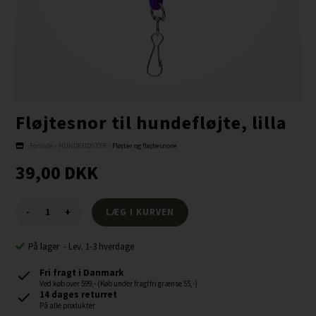
Fløjtesnor til hundefløjte, lilla
Forside
»
HUNDEUDSTYR
»
Fløjter og fløjtesnore
39,00
DKK
-
+
På lager
-
Lev. 1-3 hverdage
Fri fragt i Danmark
Ved køb over 599,- (Køb under fragtfri grænse 55,-)
14 dages returret
På alle produkter