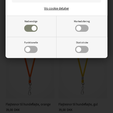
Vis cookie detaljer
Nødvendige
Markedsføring
Hvalpepakke til dine hvalpekøbere,
Fløjtesnor til hundefløjte, sort
vælg selv farve
39,00
DKK
Funktionelle
Statistiske
0,00
Fløjtesnor til hundefløjte, orange
Fløjtesnor til hundefløjte, gul
39,00
DKK
39,00
DKK