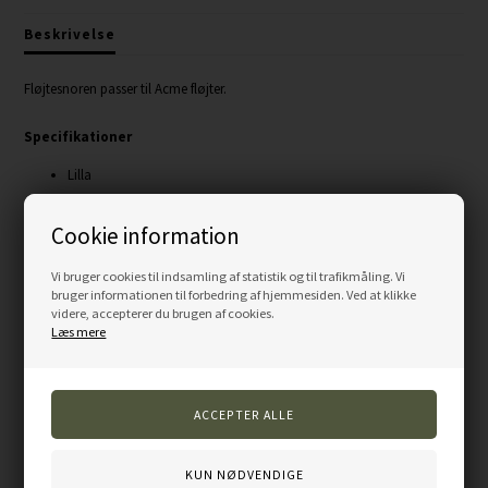
Beskrivelse
Fløjtesnoren passer til Acme fløjter.
Specifikationer
Lilla
3 mm.
Cookie information
Vi bruger cookies til indsamling af statistik og til trafikmåling. Vi
bruger informationen til forbedring af hjemmesiden. Ved at klikke
Varenummer:
LY01-PURPLE
videre, accepterer du brugen af cookies.
Læs mere
Andre kunder købte også...