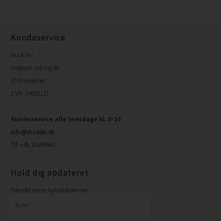
Kundeservice
Duck Dri
Voldum rud-vej 86
8370 Hadsten
CVR: 34915121
Kundeservice alle hverdage kl. 8-16
info@duckdri.dk
Tlf. +45 31698983
Hold dig opdateret
Tilmeld vores nyhedsbrev her